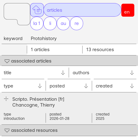
ar
ticles
en
la 1
li
nes
au
thors
re
sources
keyword
Protohistory
1
articles
13
resources
associated articles
title
authors
type
posted
created
Scripto. Présentation
[fr]
Chancogne, Thierry
type
posted
created
introduction
2026-01-28
2025
associated resources