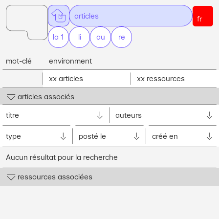
ar
ticles
fr
la 1
li
gnes
au
teurs
re
ssources
mot-clé
environment
xx
articles
xx
ressources
articles associés
titre
auteurs
type
posté le
créé en
Aucun résultat pour la recherche
ressources associées