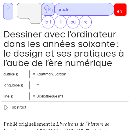
ar
ticle
en
la 1
li
nes
au
thors
re
sources
Dessiner avec l’ordinateur
dans les années soixante :
le design et ses pratiques à
l’aube de l’ère numérique
author(s)
Kauffman, Jordan
language(s)
fr
line(s)
Bibliothèque n°1
abstract
Livraisons de l’histoire de
Publié originellement in