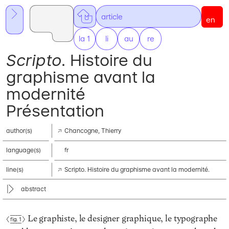
ar
ticle
en
la 1
li
nes
au
thors
re
sources
Scripto.
Histoire du
graphisme avant la
modernité
Présentation
author(s)
Chancogne, Thierry
language(s)
fr
line(s)
Scripto. Histoire du graphisme avant la modernité.
abstract
Le graphiste, le designer graphique, le typographe
Fig. 1